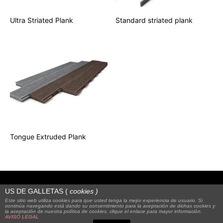
Ultra Striated Plank
Standard striated plank
Tongue Extruded Plank
US DE GALLETAS (
cookies
)
Este sitio web utiliza cookies para que usted tenga la mejor experiencia de usuario. Si
continúa navegando está dando su consentimiento para la aceptación de dichas cookies y
la aceptación de nuestra política de cookies, clique el enlace para mayor información.
© 2023
Alquienvas
|
FAQS
|
Legal notice
AVISO LEGAL