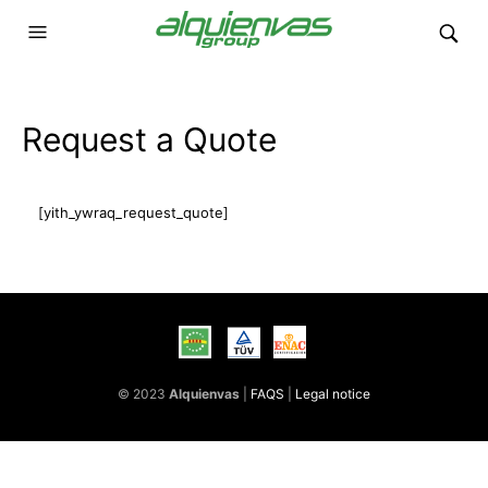
Request a Quote
[yith_ywraq_request_quote]
© 2023
Alquienvas
|
FAQS
|
Legal notice