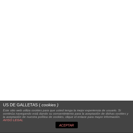
US DE GALLETAS (
cookies
)
Este sitio web utiliza cookies para que usted tenga la mejor experiencia de usuario. Si
continúa navegando está dando su consentimiento para la aceptación de dichas cookies y
la aceptación de nuestra política de cookies, clique el enlace para mayor información.
AVISO LEGAL
ACEPTAR