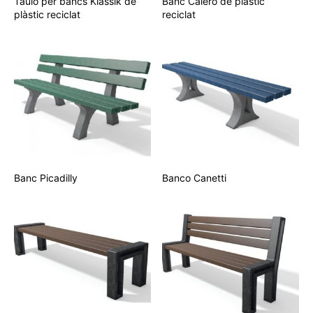
Tauló per bancs Klassik de
Banc Calero de plàstic
plàstic reciclat
reciclat
Banc Picadilly
Banco Canetti