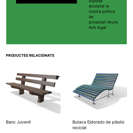
suposa
acceptar la
nostra política
de
privacitat.
Veure
Avís legal
PRODUCTES RELACIONATS
Banc Juvenil
Butaca Eldorado de plàstic
reciclat