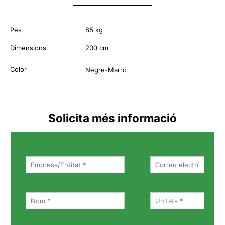
Pes
85 kg
Dimensions
200 cm
Color
Negre-Marró
Solicita més informació