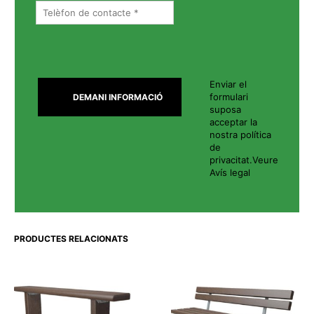
Enviar el
formulari
suposa
acceptar la
nostra política
de
privacitat.
Veure
Avís legal
PRODUCTES RELACIONATS