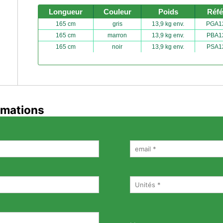
Longueur
Couleur
Poids
Réfé
165 cm
gris
13,9 kg env.
PGA1
165 cm
marron
13,9 kg env.
PBA1
165 cm
noir
13,9 kg env.
PSA1
rmations