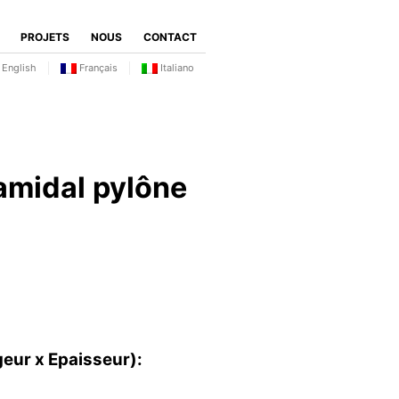
PROJETS
NOUS
CONTACT
English
Français
Italiano
amidal pylône
eur x Epaisseur):