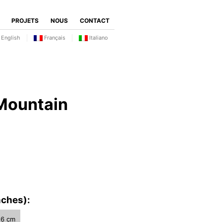
PROJETS
NOUS
CONTACT
English
Français
Italiano
Mountain
ches):
 6 cm