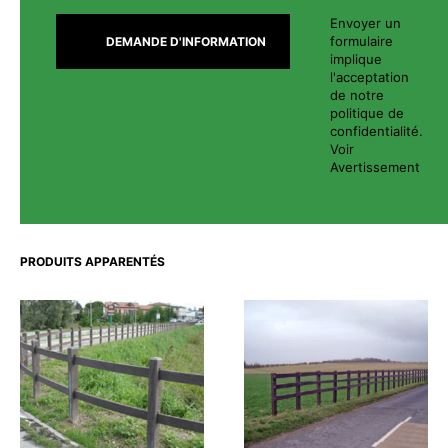
Envoyer un
formulaire
implique
l'acceptation
de notre
politique de
confidentialité.
Voir
Avertissement
PRODUITS APPARENTÉS